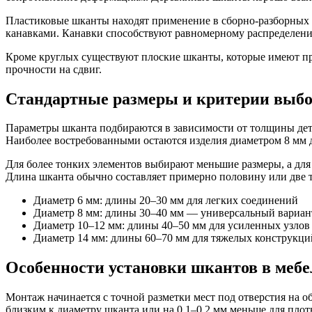
Пластиковые шканты находят применение в сборно-разборных к
канавками. Канавки способствуют равномерному распределению 
Кроме круглых существуют плоские шканты, которые имеют пр
прочности на сдвиг.
Стандартные размеры и критерии выб
Параметры шканта подбираются в зависимости от толщины детал
Наиболее востребованными остаются изделия диаметром 8 мм 
Для более тонких элементов выбирают меньшие размеры, а для
Длина шканта обычно составляет примерно половину или две 
Диаметр 6 мм: длины 20–30 мм для легких соединений
Диаметр 8 мм: длины 30–40 мм — универсальный вариан
Диаметр 10–12 мм: длины 40–50 мм для усиленных узлов
Диаметр 14 мм: длины 60–70 мм для тяжелых конструкци
Особенности установки шкантов в меб
Монтаж начинается с точной разметки мест под отверстия на 
близким к диаметру шканта или на 0,1–0,2 мм меньше для пло