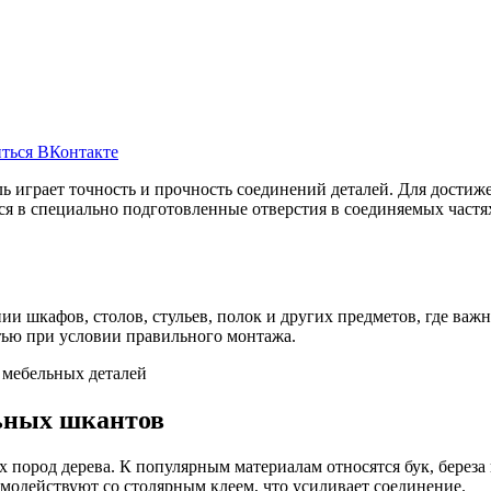
ться ВКонтакте
ь играет точность и прочность соединений деталей. Для дости
я в специально подготовленные отверстия в соединяемых частя
и шкафов, столов, стульев, полок и других предметов, где важ
тью при условии правильного монтажа.
ьных шкантов
х пород дерева. К популярным материалам относятся бук, берез
одействуют со столярным клеем, что усиливает соединение.