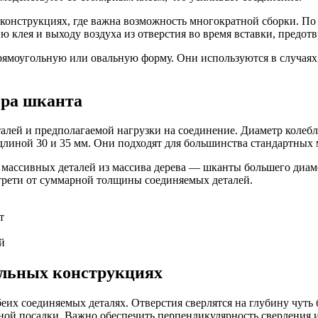
онструкциях, где важна возможность многократной сборки. По 
клея и выходу воздуха из отверстия во время вставки, предотв
ямоугольную или овальную форму. Они используются в случаях,
ора шканта
ей и предполагаемой нагрузки на соединение. Диаметр колеблет
длиной 30 и 35 мм. Они подходят для большинства стандартны
 массивных деталей из массива дерева — шканты большего диаме
трети от суммарной толщины соединяемых деталей.
т
й
ельных конструкциях
обеих соединяемых деталях. Отверстия сверлятся на глубину чу
тной посадки. Важно обеспечить перпендикулярность сверления и