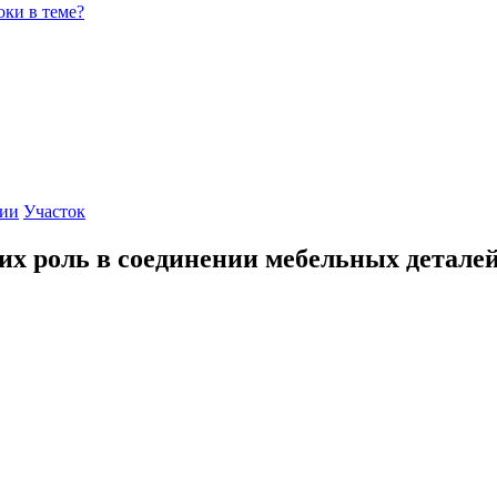
оки в теме?
гии
Участок
х роль в соединении мебельных детале